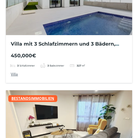
Villa mit 3 Schlafzimmern und 3 Bädern,
privatem Pool, privatem Parkplatz und
450,000€
Solarium
3
Schlafzimmer
3
Badezimmer
327
m²
Villa
BESTANDSIMMOBILIEN