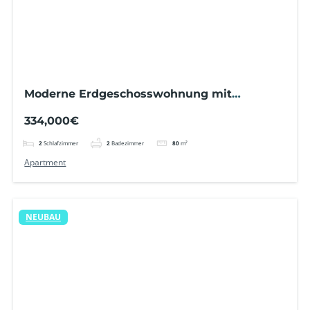
Moderne Erdgeschosswohnung mit
Privatgarten, Pool, Sauna und Garage –
334,000€
Punta Prima
2
Schlafzimmer
2
Badezimmer
80
m²
Apartment
NEUBAU