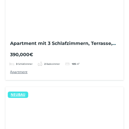
Apartment mit 3 Schlafzimmern, Terrasse,
privatem Garten, Pools und Grünanlagen
390,000€
3
Schlafzimmer
2
Badezimmer
105
m²
Apartment
NEUBAU