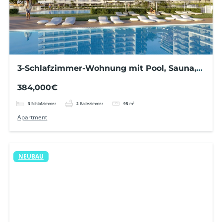
3-Schlafzimmer-Wohnung mit Pool, Sauna,
Garage und Fitnessstudio – Punta Prima
384,000€
3
Schlafzimmer
2
Badezimmer
95
m²
Apartment
NEUBAU