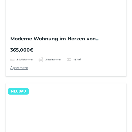
Moderne Wohnung im Herzen von
Torrevieja – 200 m vom Meer entfernt
365,000€
3
Schlafzimmer
3
Badezimmer
137
m²
Apartment
NEUBAU