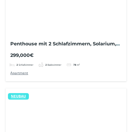
Penthouse mit 2 Schlafzimmern, Solarium,
Terrasse, Gemeinschaftspool und 800 m
299,000€
vom Strand entfernt
2
Schlafzimmer
2
Badezimmer
78
m²
Apartment
NEUBAU