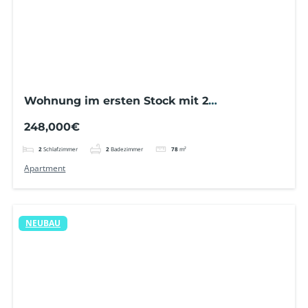
Wohnung im ersten Stock mit 2
Schlafzimmern, Gemeinschaftspool und nur
248,000€
800 m vom Strand entfernt
2
Schlafzimmer
2
Badezimmer
78
m²
Apartment
NEUBAU