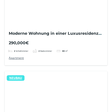
Moderne Wohnung in einer Luxusresidenz
mit Pool, Sauna und Garage – Punta Prima
290,000€
2
Schlafzimmer
2
Badezimmer
80
m²
Apartment
NEUBAU