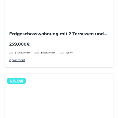
Erdgeschosswohnung mit 2 Terrassen und
Swimmingpool
259,000€
2
Schlafzimmer
2
Badezimmer
128
m²
Apartment
NEUBAU