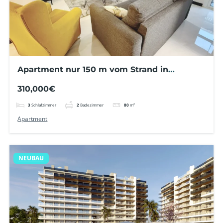
Apartment nur 150 m vom Strand in
Torrevieja, Spanien!
310,000€
3
Schlafzimmer
2
Badezimmer
80
m²
Apartment
NEUBAU