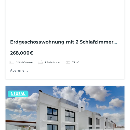
Erdgeschosswohnung mit 2 Schlafzimmern,
großer Terrasse, privatem Garten,
268,000€
Gemeinschaftspool und nur 800 m vom
Strand entfernt
2
Schlafzimmer
2
Badezimmer
78
m²
Apartment
NEUBAU