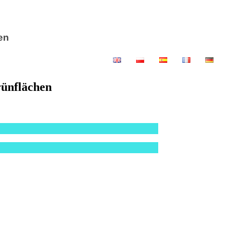
en
rünflächen