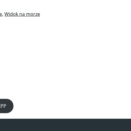
e
,
Widok na morze
PP