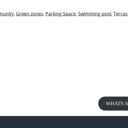
munity
,
Green zones
,
Parking Space
,
Swimming pool
,
Terrac
WHATS A