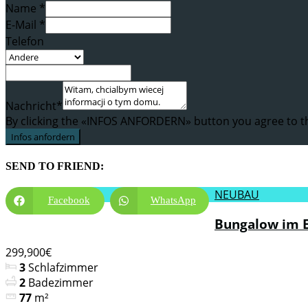
Name *
E-Mail *
Telefon
Nachricht*
By clicking the «INFOS ANFORDERN» button you agree to 
Infos anfordern
SEND TO FRIEND:
NEUBAU
Facebook
WhatsApp
Bungalow im E
299,900€
3
Schlafzimmer
2
Badezimmer
77
m²