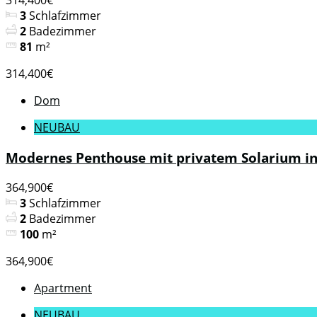
314,400€
3
Schlafzimmer
2
Badezimmer
81
m²
314,400€
Dom
NEUBAU
Modernes Penthouse mit privatem Solarium in 
364,900€
3
Schlafzimmer
2
Badezimmer
100
m²
364,900€
Apartment
NEUBAU