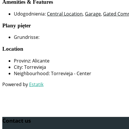
Amenities & Features
Udogodnienia
:
Central Location
,
Garage
,
Gated Com
Plany pięter
Grundrisse
:
Location
Provinz
:
Alicante
City
:
Torrevieja
Neighbourhood
:
Torrevieja - Center
Powered by
Estatik
Contact us