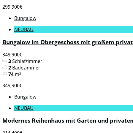
299,900€
Bungalow
NEUBAU
Bungalow im Obergeschoss mit großem private
349,900€
3
Schlafzimmer
2
Badezimmer
74
m²
349,900€
Bungalow
NEUBAU
Modernes Reihenhaus mit Garten und privatem 