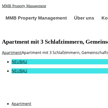
Zum
MMB Property Management
Inhalt
springen
MMB Property Management
Über uns
Ko
Apartment mit 3 Schlafzimmern, Gemeinsc
Apartment
Apartment mit 3 Schlafzimmern, Gemeinschafts
NEUBAU
NEUBAU
Apartment