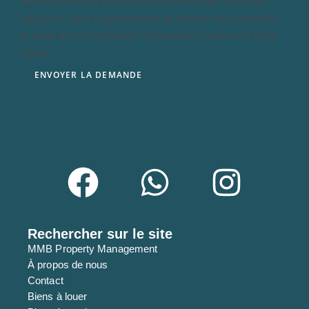
Veuillez indiquer les dates auxquelles vous souhaitez
e
séjourner dans l’appartement, le nombre de personnes
s
et toute autre information importante concernant votre
s
séjour.
e
ENVOYER LA DEMANDE
Rechercher sur le site
MMB Property Management
À propos de nous
Contact
Biens à louer