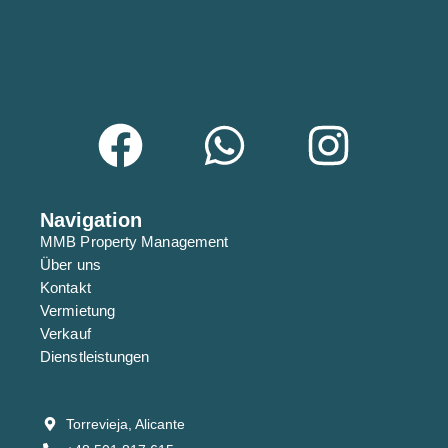
l
e
f
o
n
n
u
m
m
Navigation
e
MMB Property Management
r
Über uns
Kontakt
Vermietung
Verkauf
Dienstleistungen
Torrevieja, Alicante