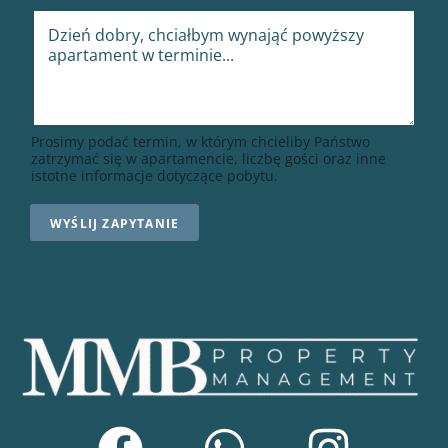
Prosimy podać termin, w którym chcieliby Państwo
zatrzymać się w apartamencie, liczbę gości oraz inne
istotne informacje dotyczące pobytu.
WYŚLIJ ZAPYTANIE