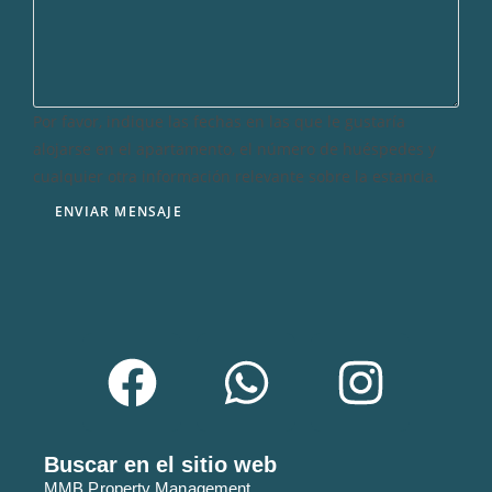
M
E
N
T
Por favor, indique las fechas en las que le gustaría
O
alojarse en el apartamento, el número de huéspedes y
Z
cualquier otra información relevante sobre la estancia.
A
ENVIAR MENSAJE
P
Y
T
A
N
I
E
Buscar en el sitio web
MMB Property Management