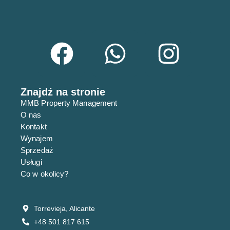
T
A
M
E
N
T
Znajdź na stronie
MMB Property Management
O nas
Kontakt
Wynajem
Sprzedaż
Usługi
Co w okolicy?
Torrevieja, Alicante
+48 501 817 615