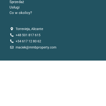
Sprzedaż
Usługi
Co w okolicy?
Torrevieja, Alicante
+48 501 817 615
+34 617 12 80 62
maciek@mmbproperty.com