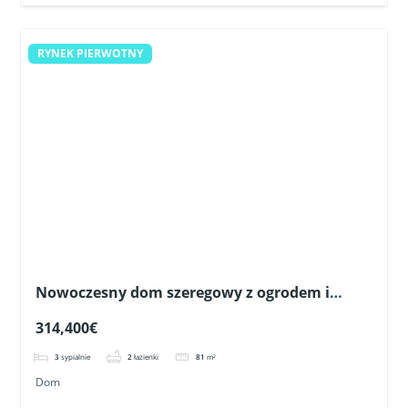
RYNEK PIERWOTNY
Nowoczesny dom szeregowy z ogrodem i
prywatnym solarium w Pilar de la Horadada
314,400€
3
sypialnie
2
łazienki
81
m²
Dom