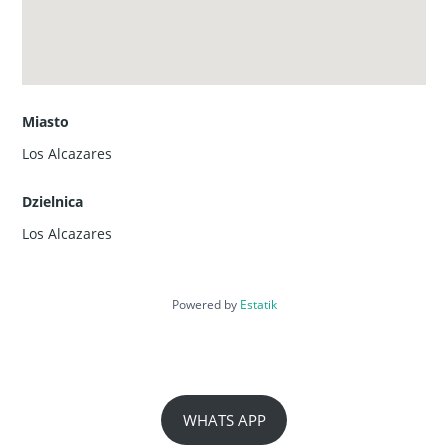
Willa
RYNEK PIERWOTNY
Miasto
Los Alcazares
Dzielnica
Los Alcazares
Powered by
Estatik
Willa w sercu Ciudad Quesada
750,485€
WHATS APP
3
sypialnie
2
łazienki
119
m²
Willa