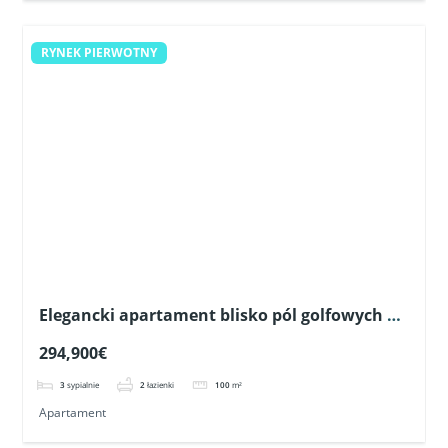
RYNEK PIERWOTNY
Elegancki apartament blisko pól golfowych w
Pilar de la Horadada
294,900€
3
sypialnie
2
łazienki
100
m²
Apartament