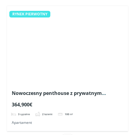
RYNEK PIERWOTNY
Nowoczesny penthouse z prywatnym
solarium w Pilar de la Horadada
364,900€
3
sypialnie
2
łazienki
100
m²
Apartament