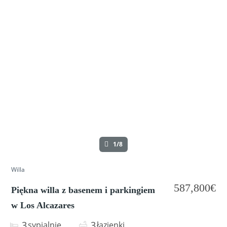
1/8
Willa
587,800€
Piękna willa z basenem i parkingiem
w Los Alcazares
3
3
sypialnie
łazienki