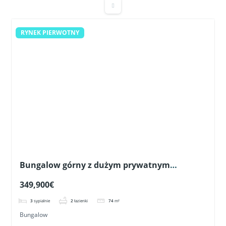
RYNEK PIERWOTNY
Bungalow górny z dużym prywatnym
solarium blisko pól golfowych w Pilar de la
349,900€
Horadada
3
sypialnie
2
łazienki
74
m²
Bungalow