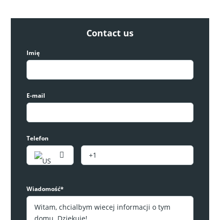
Contact us
RYNEK PIERWOTNY
Imię
E-mail
Telefon
Nowoczesny penthouse z basenem w Los
Alcazares
349,000€
Wiadomość*
2
sypialnie
2
łazienki
93
m²
Apartament