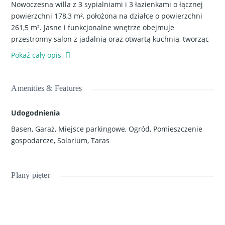
Nowoczesna willa z 3 sypialniami i 3 łazienkami o łącznej
powierzchni 178,3 m², położona na działce o powierzchni
261,5 m². Jasne i funkcjonalne wnętrze obejmuje
przestronny salon z jadalnią oraz otwartą kuchnią, tworząc
RYNEK PIERWOTNY
komfortową przestrzeń dzienną z bezpośrednim wyjściem
Pokaż cały opis
na taras o powierzchni 42 m². Nieruchomość oferuje
nowoczesne wykończenie oraz przemyślany układ
pomieszczeń. Do dyspozycji mieszkańców jest prywatny
Amenities & Features
basen (3,20 x 6,50 m), prywatne miejsce parkingowe lub
garaż, komórka lokatorska oraz przestronne solarium o
Udogodnienia
powierzchni 42 m², idealne do relaksu.
Basen
,
Garaż
,
Miejsce parkingowe
,
Ogród
,
Pomieszczenie
gospodarcze
,
Solarium
,
Taras
Nieruchomość znajduje się w spokojnej, kameralnej
zabudowie willowej, zapewniającej prywatność i komfort
życia. Przestrzenie zewnętrzne – taras, basen i solarium –
Plany pięter
pozwalają w pełni korzystać z klimatu śródziemnomorskiego
Piękna willa z basenem i parkingiem w Los
przez cały rok.
Alcazares
587,800€
Willa położona jest w Los Alcazares na Costa Cálida, w
3
sypialnie
3
łazienki
178
m²
pobliżu laguny Mar Menor. Do plaży można dotrzeć w kilka