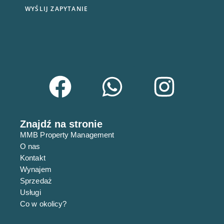
a
WYŚLIJ ZAPYTANIE
n
i
e
E
-
m
a
i
l
Znajdź na stronie
MMB Property Management
O nas
Kontakt
Wynajem
Sprzedaż
Usługi
Co w okolicy?