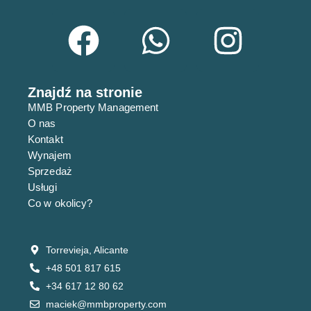
e
Znajdź na stronie
MMB Property Management
O nas
Kontakt
Wynajem
Sprzedaż
Usługi
Co w okolicy?
Torrevieja, Alicante
+48 501 817 615
+34 617 12 80 62
maciek@mmbproperty.com