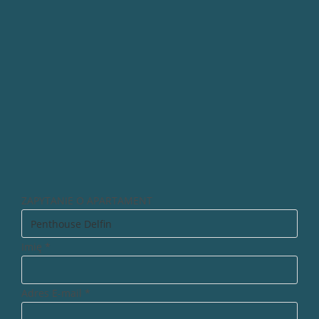
ZAPYTANIE O APARTAMENT
Imię
*
Adres E-mail
*