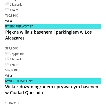
2
łazienki
174
m²
766,380€
Willa
RYNEK PIERWOTNY
Piękna willa z basenem i parkingiem w Los
Alcazares
587,800€
3
sypialnie
3
łazienki
178
m²
587,800€
Willa
RYNEK PIERWOTNY
Willa z dużym ogrodem i prywatnym basenem
w Ciudad Quesada
1,084,310€