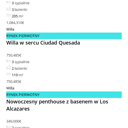
3
sypialnie
3
łazienki
205
m²
1,084,310€
Willa
RYNEK PIERWOTNY
Willa w sercu Ciudad Quesada
750,485€
3
sypialnie
2
łazienki
119
m²
750,485€
Willa
RYNEK PIERWOTNY
Nowoczesny penthouse z basenem w Los
Alcazares
349,000€
2
sypialnie