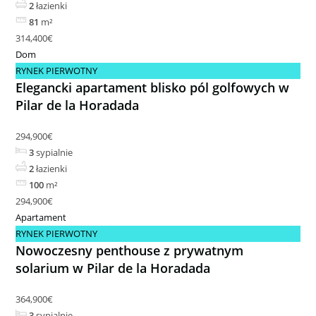
2
łazienki
81
m²
314,400€
Dom
RYNEK PIERWOTNY
Elegancki apartament blisko pól golfowych w
Pilar de la Horadada
294,900€
3
sypialnie
2
łazienki
100
m²
294,900€
Apartament
RYNEK PIERWOTNY
Nowoczesny penthouse z prywatnym
solarium w Pilar de la Horadada
364,900€
3
sypialnie