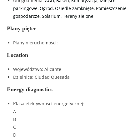
Udogodnienia
:
AGD
,
Basen
,
Klimatyzacja
,
Miejsce
parkingowe
,
Ogród
,
Osiedle zamknięte
,
Pomieszczenie
gospodarcze
,
Solarium
,
Tereny zielone
Plany pięter
Plany nieruchomości
:
Location
Województwo
:
Alicante
Dzielnica
:
Ciudad Quesada
Energy diagnostics
Klasa efektywności energetycznej
:
A
B
C
D