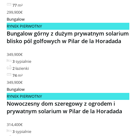
77
m²
299,900€
Bungalow
RYNEK PIERWOTNY
Bungalow górny z dużym prywatnym solarium
blisko pól golfowych w Pilar de la Horadada
349,900€
3
sypialnie
2
łazienki
74
m²
349,900€
Bungalow
RYNEK PIERWOTNY
Nowoczesny dom szeregowy z ogrodem i
prywatnym solarium w Pilar de la Horadada
314,400€
3
sypialnie