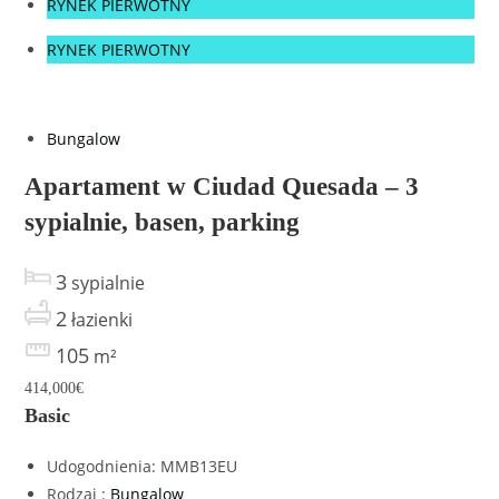
RYNEK PIERWOTNY
RYNEK PIERWOTNY
Bungalow
Apartament w Ciudad Quesada – 3
sypialnie, basen, parking
3
sypialnie
2
łazienki
105
m²
414,000€
Basic
Udogodnienia
:
MMB13EU
Rodzaj
:
Bungalow