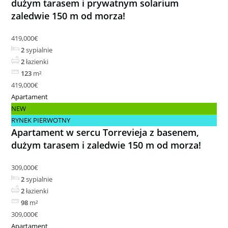
dużym tarasem i prywatnym solarium
zaledwie 150 m od morza!
419,000€
2
sypialnie
2
łazienki
123
m²
419,000€
Apartament
NEW
RYNEK PIERWOTNY
Apartament w sercu Torrevieja z basenem,
dużym tarasem i zaledwie 150 m od morza!
309,000€
2
sypialnie
2
łazienki
98
m²
309,000€
Apartament