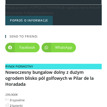
Klikając przycisk «POPROŚ O INFORMACJE» zgadzasz się na Warunki
korzystania i Polityka prywatności
POPROŚ O INFORMACJE
SEND TO FRIEND:
Facebook
WhatsApp
RYNEK PIERWOTNY
Nowoczesny bungalow dolny z dużym
ogrodem blisko pól golfowych w Pilar de la
Horadada
299,900€
3
sypialnie
2
łazienki