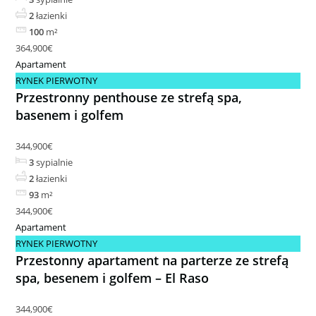
2
łazienki
100
m²
364,900€
Apartament
RYNEK PIERWOTNY
Przestronny penthouse ze strefą spa,
basenem i golfem
344,900€
3
sypialnie
2
łazienki
93
m²
344,900€
Apartament
RYNEK PIERWOTNY
Przestonny apartament na parterze ze strefą
spa, besenem i golfem – El Raso
344,900€