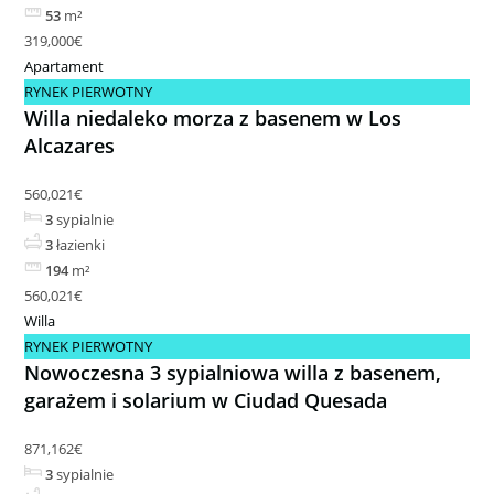
53
m²
319,000€
Apartament
RYNEK PIERWOTNY
Willa niedaleko morza z basenem w Los
Alcazares
560,021€
3
sypialnie
3
łazienki
194
m²
560,021€
Willa
RYNEK PIERWOTNY
Nowoczesna 3 sypialniowa willa z basenem,
garażem i solarium w Ciudad Quesada
871,162€
3
sypialnie