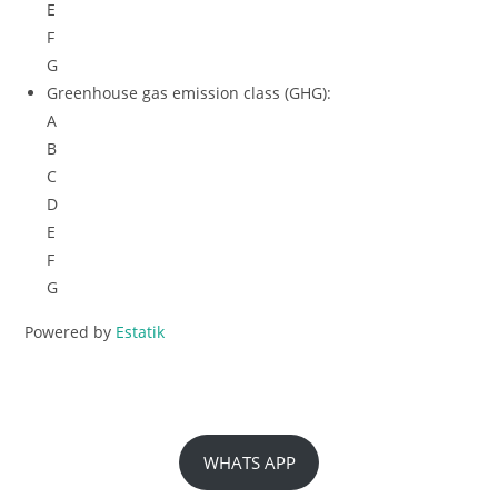
E
F
G
Greenhouse gas emission class (GHG)
:
A
B
C
D
E
F
G
Powered by
Estatik
WHATS APP