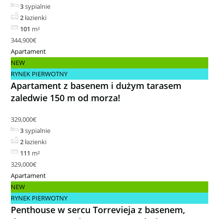
3
sypialnie
2
łazienki
101
m²
344,900€
Apartament
NEW
RYNEK PIERWOTNY
Apartament z basenem i dużym tarasem
zaledwie 150 m od morza!
329,000€
3
sypialnie
2
łazienki
111
m²
329,000€
Apartament
NEW
RYNEK PIERWOTNY
Penthouse w sercu Torrevieja z basenem,