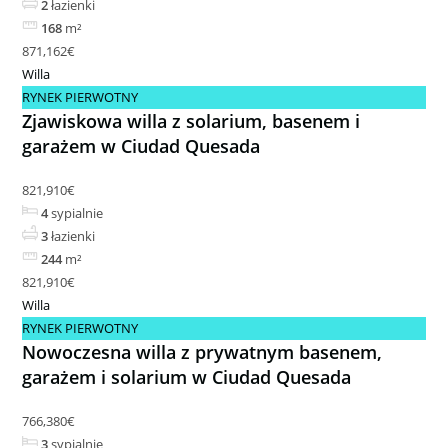
2
łazienki
168
m²
871,162€
Willa
RYNEK PIERWOTNY
Zjawiskowa willa z solarium, basenem i
garażem w Ciudad Quesada
821,910€
4
sypialnie
3
łazienki
244
m²
821,910€
Willa
RYNEK PIERWOTNY
Nowoczesna willa z prywatnym basenem,
garażem i solarium w Ciudad Quesada
766,380€
3
sypialnie