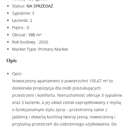
Status
:
NA SPRZEDAŻ
Sypialnie
:
3
Łazienki
:
2
Piętro
:
0
Obszar
:
105
m²
Rok budowy
:
2026
Market Type
:
Primary Market
Opis
Opis
:
Nowoczesny apartament o powierzchni 105,67 m² to
doskonała propozycja dla osób poszukujących
przestrzeni i komfortu. Nieruchomość oferuje 3 sypialnie
oraz 2 łazienki, a jej układ został zaprojektowany z myślą
o funkcjonalnym stylu życia – przestronny salon z
jadalnią i otwartą kuchnią tworzy jasną, nowoczesną i
przytulną przestrzeń do codziennego użytkowania. Do