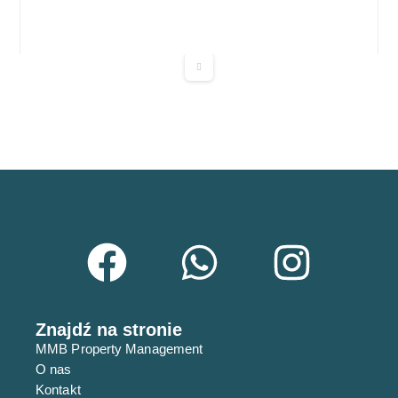
Apartament
RYNEK PIERWOTNY
Przestronny penthouse ze strefą spa,
Znajdź na stronie
basenem i golfem
MMB Property Management
344,900€
O nas
3
sypialnie
2
łazienki
93
m²
Kontakt