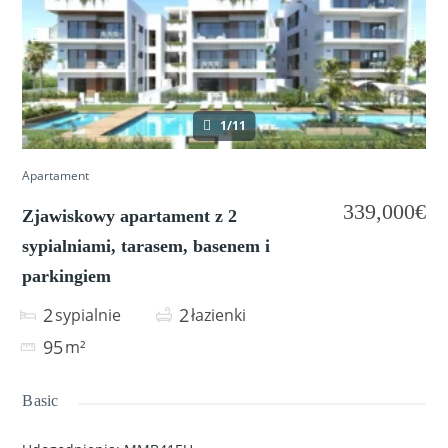
1/11
Apartament
339,000€
Zjawiskowy apartament z 2
sypialniami, tarasem, basenem i
parkingiem
2
2
sypialnie
łazienki
95
m²
Basic