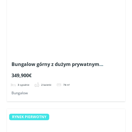
3
sypialnie
2
łazienki
74
m²
Bungalow
RYNEK PIERWOTNY
Nowoczesny dom szeregowy z ogrodem i
prywatnym solarium w Pilar de la Horadada
314,400€