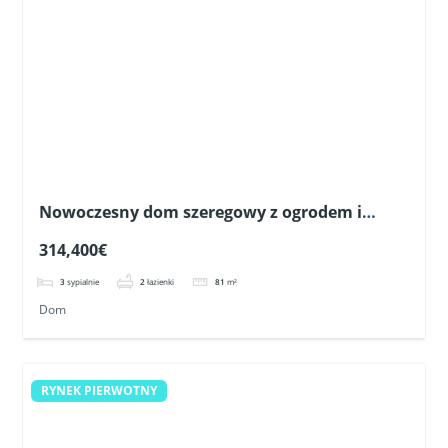
3
sypialnie
2
łazienki
81
m²
Dom
RYNEK PIERWOTNY
Elegancki apartament blisko pól golfowych w
Pilar de la Horadada
294,900€
3
sypialnie
2
łazienki
100
m²