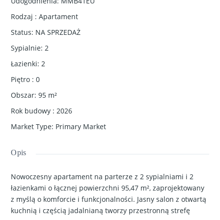
Udogodnienia
:
MMB41EU
Rodzaj
:
Apartament
Status
:
NA SPRZEDAŻ
Sypialnie
:
2
Łazienki
:
2
RYNEK PIERWOTNY
Piętro
:
0
Obszar
:
95
m²
Rok budowy
:
2026
Market Type
:
Primary Market
Opis
Nowoczesny apartament na parterze z 2 sypialniami i 2
łazienkami o łącznej powierzchni 95,47 m², zaprojektowany
z myślą o komforcie i funkcjonalności. Jasny salon z otwartą
Piękna willa z basenem i parkingiem w Los
kuchnią i częścią jadalnianą tworzy przestronną strefę
Alcazares