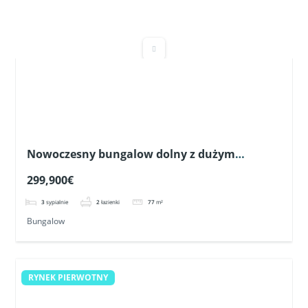
3
sypialnie
2
łazienki
77
m²
Bungalow
RYNEK PIERWOTNY
Bungalow górny z dużym prywatnym
solarium blisko pól golfowych w Pilar de la
349,900€
Horadada