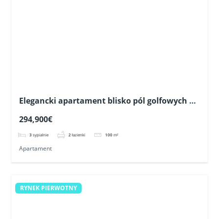
Apartament
RYNEK PIERWOTNY
Nowoczesny penthouse z prywatnym
solarium w Pilar de la Horadada
364,900€
3
sypialnie
2
łazienki
100
m²