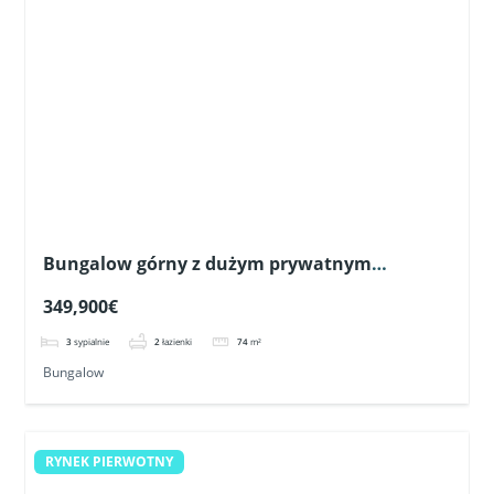
Bungalow górny z dużym prywatnym
solarium blisko pól golfowych w Pilar de la
349,900€
Horadada
3
sypialnie
2
łazienki
74
m²
Bungalow
RYNEK PIERWOTNY