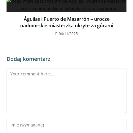
RYNEK PIERWOTNY
Águilas i Puerto de Mazarrón – urocze
nadmorskie miasteczka ukryte za górami
04/11/2025
Dodaj komentarz
Willa z dużym ogrodem i prywatnym basenem
w Ciudad Quesada
1,084,310€
3
sypialnie
3
łazienki
205
m²
Willa
RYNEK PIERWOTNY