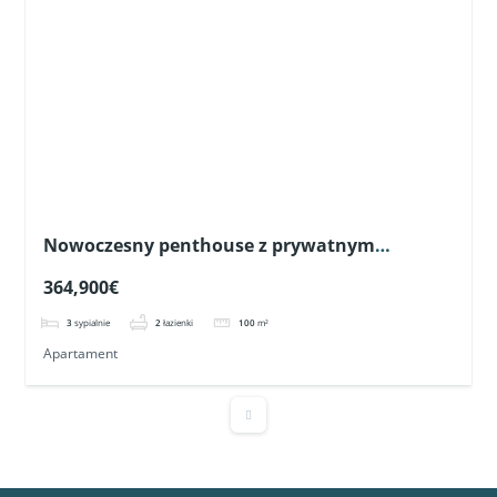
Nowoczesny penthouse z prywatnym
solarium w Pilar de la Horadada
364,900€
3
sypialnie
2
łazienki
100
m²
Apartament
RYNEK PIERWOTNY