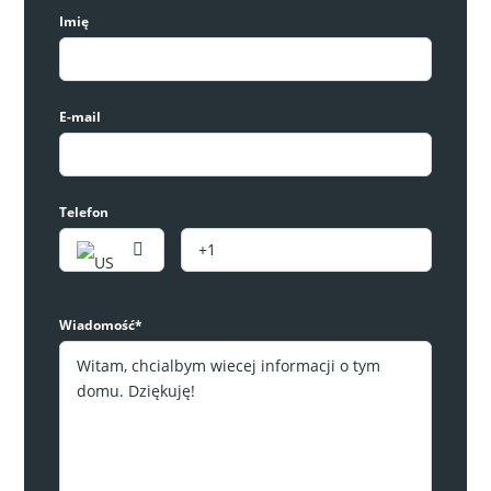
Imię
E-mail
Telefon
Nowoczesny penthouse z basenem w Los
Alcazares
349,000€
Wiadomość*
2
sypialnie
2
łazienki
93
m²
Apartament
RYNEK PIERWOTNY