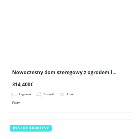
Nowoczesny dom szeregowy z ogrodem i
prywatnym solarium w Pilar de la Horadada
314,400€
3
sypialnie
2
łazienki
81
m²
Dom
RYNEK PIERWOTNY