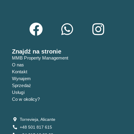
Znajdź na stronie
MMB Property Management
Przestronny penthouse ze strefą spa,
O nas
basenem i golfem
Kontakt
344,900€
Wynajem
Sprzedaż
3
sypialnie
2
łazienki
93
m²
Usługi
Apartament
Co w okolicy?
RYNEK PIERWOTNY
Torrevieja, Alicante
+48 501 817 615