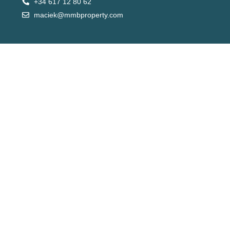
+34 617 12 80 62
maciek@mmbproperty.com
Przestonny apartament na parterze ze strefą
spa, besenem i golfem – El Raso
344,900€
3
sypialnie
2
łazienki
101
m²
Apartament
NEW
RYNEK PIERWOTNY