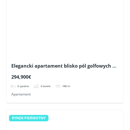
Elegancki apartament blisko pól golfowych w
Pilar de la Horadada
294,900€
3
sypialnie
2
łazienki
100
m²
Apartament
RYNEK PIERWOTNY