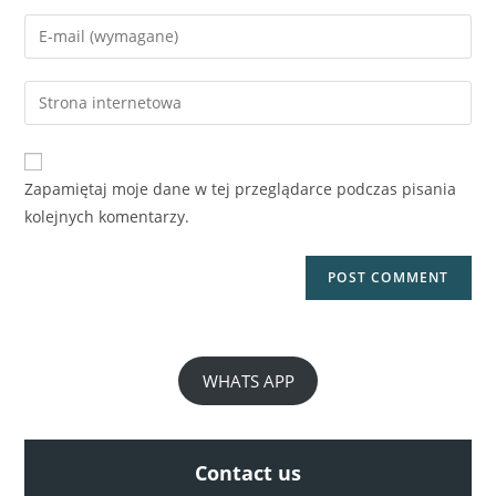
Zapamiętaj moje dane w tej przeglądarce podczas pisania
kolejnych komentarzy.
Willa w sercu Ciudad Quesada
750,485€
3
sypialnie
2
łazienki
119
m²
WHATS APP
Willa
Contact us
RYNEK PIERWOTNY