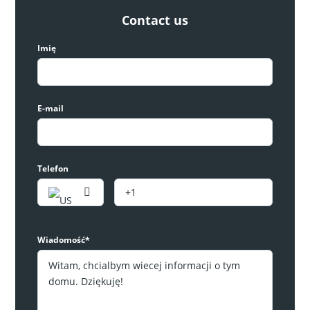
Contact us
RYNEK PIERWOTNY
Imię
E-mail
Telefon
Nowoczesny penthouse z basenem w Los
Alcazares
349,000€
Wiadomość*
2
sypialnie
2
łazienki
93
m²
Apartament