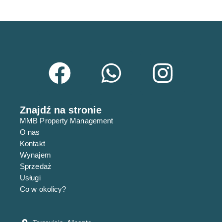
RYNEK PIERWOTNY
Znajdź na stronie
MMB Property Management
Przestronny penthouse ze strefą spa,
O nas
basenem i golfem
Kontakt
344,900€
Wynajem
Sprzedaż
3
sypialnie
2
łazienki
93
m²
Usługi
Apartament
Co w okolicy?
RYNEK PIERWOTNY