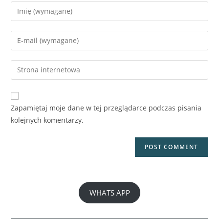
RYNEK PIERWOTNY
Zapamiętaj moje dane w tej przeglądarce podczas pisania
kolejnych komentarzy.
Willa w sercu Ciudad Quesada
750,485€
3
sypialnie
2
łazienki
119
m²
WHATS APP
Willa