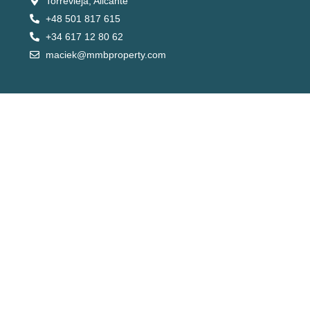
Torrevieja, Alicante
+48 501 817 615
+34 617 12 80 62
maciek@mmbproperty.com
Przestonny apartament na parterze ze strefą
spa, besenem i golfem – El Raso
344,900€
3
sypialnie
2
łazienki
101
m²
Apartament
NEW
RYNEK PIERWOTNY