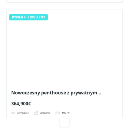
RYNEK PIERWOTNY
Nowoczesny penthouse z prywatnym
solarium w Pilar de la Horadada
364,900€
3
sypialnie
2
łazienki
100
m²
Apartament