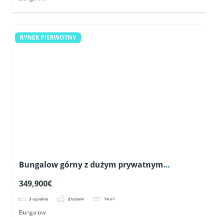
RYNEK PIERWOTNY
Bungalow górny z dużym prywatnym
solarium blisko pól golfowych w Pilar de la
349,900€
Horadada
3
sypialnie
2
łazienki
74
m²
Bungalow