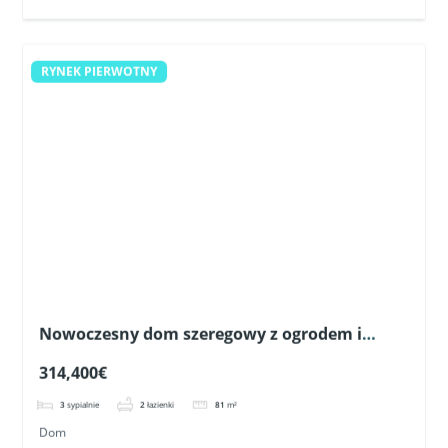
RYNEK PIERWOTNY
Nowoczesny dom szeregowy z ogrodem i
prywatnym solarium w Pilar de la Horadada
314,400€
3
sypialnie
2
łazienki
81
m²
Dom