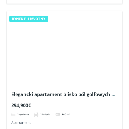
RYNEK PIERWOTNY
Elegancki apartament blisko pól golfowych w
Pilar de la Horadada
294,900€
3
sypialnie
2
łazienki
100
m²
Apartament