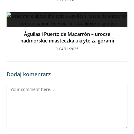
RYNEK PIERWOTNY
Águilas i Puerto de Mazarrón – urocze
nadmorskie miasteczka ukryte za górami
04/11/2025
Dodaj komentarz
Willa z dużym ogrodem i prywatnym basenem
w Ciudad Quesada
1,084,310€
3
sypialnie
3
łazienki
205
m²
Willa