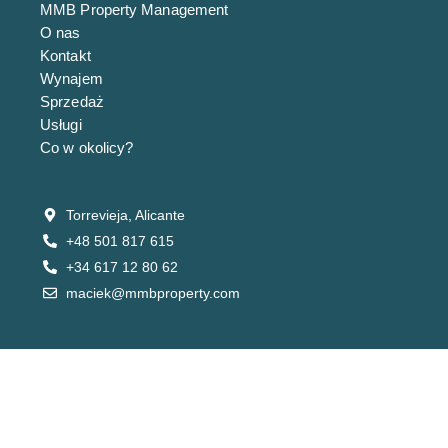
MMB Property Management
Przestronny penthouse ze strefą spa,
O nas
basenem i golfem
Kontakt
344,900€
Wynajem
Sprzedaż
3
sypialnie
2
łazienki
93
m²
Usługi
Apartament
Co w okolicy?
RYNEK PIERWOTNY
Torrevieja, Alicante
+48 501 817 615
+34 617 12 80 62
maciek@mmbproperty.com