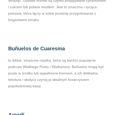
smażąc. Gotowe kromki są często posypywane cynamonem
i cukrem lub polane miodem. Jest to smaczna i sycąca
potrawa, która łączy w sobie prostotę przygotowania z
bogactwem smaku.
Buñuelos de Cuaresma
to lekkie, smażone ciastka, które są bardzo popularne
podczas Wielkiego Postu i Wielkanocy. Buñuelos mogą być
puste w środku lub wypełnione kremem, a ich delikatna
tekstura i słodycz czynią je idealnym towarzyszem
popołudniowej kawy.
Arnadí