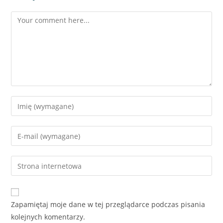
Willa z dużym ogrodem i prywatnym basenem
w Ciudad Quesada
1,084,310€
3
sypialnie
3
łazienki
205
m²
Willa
RYNEK PIERWOTNY
Zapamiętaj moje dane w tej przeglądarce podczas pisania
kolejnych komentarzy.