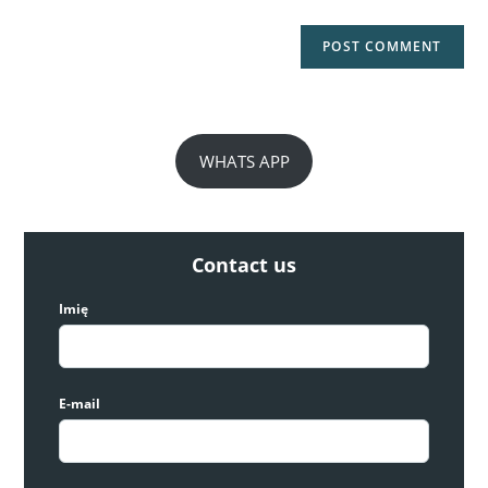
Willa w sercu Ciudad Quesada
750,485€
WHATS APP
3
sypialnie
2
łazienki
119
m²
Willa
Contact us
RYNEK PIERWOTNY
Imię
E-mail