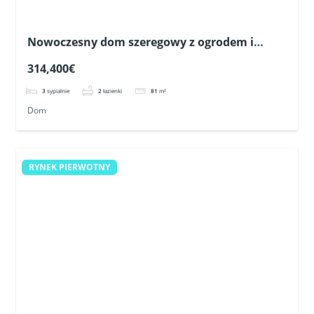
Nowoczesny dom szeregowy z ogrodem i
prywatnym solarium w Pilar de la Horadada
314,400€
3
sypialnie
2
łazienki
81
m²
Dom
RYNEK PIERWOTNY