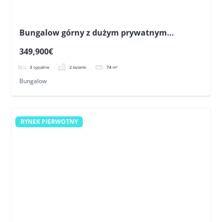
Bungalow górny z dużym prywatnym
solarium blisko pól golfowych w Pilar de la
349,900€
Horadada
3
sypialnie
2
łazienki
74
m²
Bungalow
RYNEK PIERWOTNY