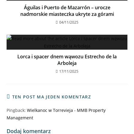
Águilas i Puerto de Mazarrón – urocze
nadmorskie miasteczka ukryte za górami
04/11/2025
Piękna willa z basenem i parkingiem w Los
Alcazares
587,800€
3
sypialnie
3
łazienki
178
m²
Willa
Lorca i spacer dnem wąwozu Estrecho de la
Arboleja
17/11/2025
RYNEK PIERWOTNY
TEN POST MA JEDEN KOMENTARZ
Pingback:
Wielkanoc w Torrevieja - MMB Property
Management
Dodaj komentarz