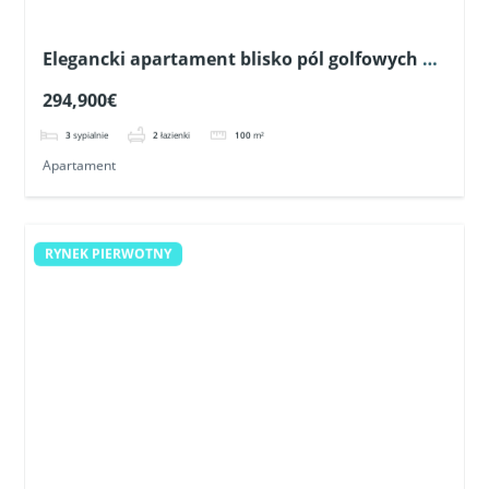
Elegancki apartament blisko pól golfowych w
Pilar de la Horadada
294,900€
3
sypialnie
2
łazienki
100
m²
Apartament
RYNEK PIERWOTNY