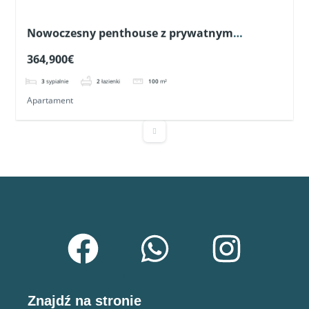
Nowoczesny penthouse z prywatnym
solarium w Pilar de la Horadada
364,900€
3
sypialnie
2
łazienki
100
m²
Apartament
RYNEK PIERWOTNY
Znajdź na stronie