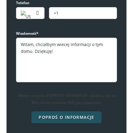
Telefon
Nowoczesny penthouse z basenem w Los
Alcazares
349,000€
Wiadomość*
2
sypialnie
2
łazienki
93
m²
Apartament
RYNEK PIERWOTNY
Klikając przycisk «POPROŚ O INFORMACJE» zgadzasz się na
Warunki korzystania i Polityka prywatności
POPROŚ O INFORMACJE